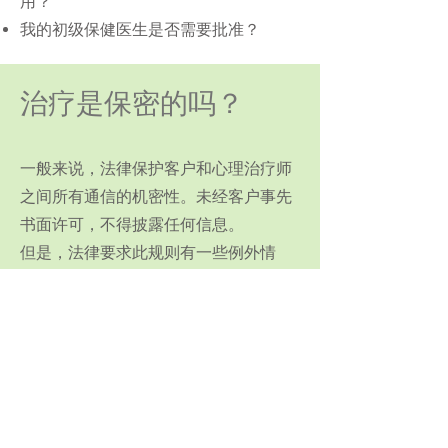
用？
我的初级保健医生是否需要批准？
治疗是保密的吗？
一般来说，法律保护客户和心理治疗师
之间所有通信的机密性。未经客户事先
书面许可，不得披露任何信息。
但是，法律要求此规则有一些例外情
况。例外情况包括：
涉嫌虐待儿童或受抚养成人或老人虐
待。治疗师必须立即向有关当局报告。
如果客户威胁要对他人造成严重的身体
伤害。治疗师必须通知警方。