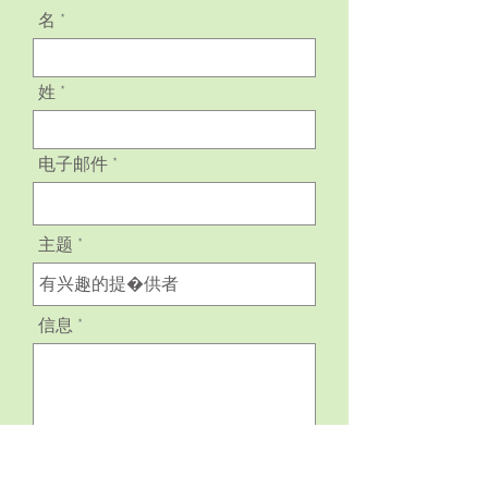
名
姓
电子邮件
主题
信息