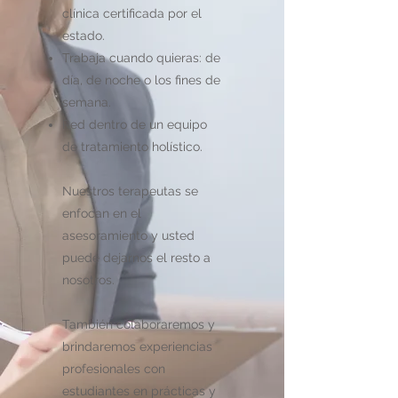
clínica certificada por el
estado.
Trabaja cuando quieras: de
día, de noche o los fines de
semana.
Red dentro de un equipo
de tratamiento holístico.
​
Nuestros terapeutas se
enfocan en el
asesoramiento y usted
puede dejarnos el resto a
nosotros.
También colaboraremos y
brindaremos experiencias
profesionales con
estudiantes en prácticas y