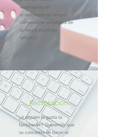
especialista en
acreditación de tiempo
completo se encargará de
la mayor parte del
esfuerzo.
Facturación
¿A alguien le gusta la
facturación? Queremos que
se concentre en hacer el