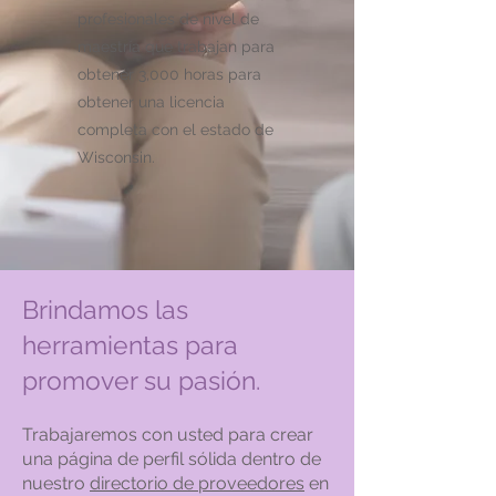
profesionales de nivel de
maestría que trabajan para
obtener 3,000 horas para
obtener una licencia
completa con el estado de
Wisconsin.
Brindamos las
herramientas para
promover su pasión.
Trabajaremos con usted para crear
una página de perfil sólida dentro de
nuestro
directorio de proveedores
en