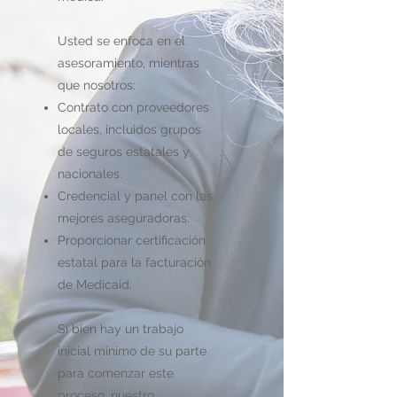
Usted se enfoca en el
asesoramiento, mientras
que nosotros:
Contrato con proveedores
locales, incluidos grupos
de seguros estatales y
nacionales.
Credencial y panel con las
mejores aseguradoras.
Proporcionar certificación
estatal para la facturación
de Medicaid.
​
Si bien hay un trabajo
inicial mínimo de su parte
para comenzar este
proceso, nuestro