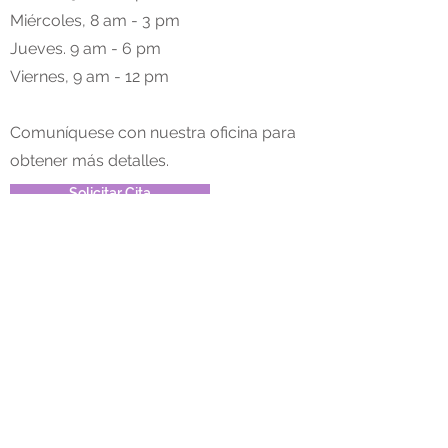
Miércoles, 8 am - 3 pm
Jueves. 9 am - 6 pm
Viernes, 9 am - 12 pm
Comuníquese con nuestra oficina para
obtener más detalles.
Solicitar Cita
Already A Client?
If you are already enrolled in services
and wish to contact Joe directly for your
next appointment, you can email or call
Amanda at
(715) 574-1057.
Email Amanda