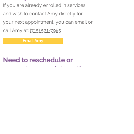
If you are already enrolled in services
and wish to contact Amy directly for
your next appointment, you can email or
call Amy at:
(715) 571-7985
Email Amy
Need to reschedule or
request an appointment?
Existing clients can log in to their Therapy
Portal Access to request or change an
appointment, if your provider has
authorized this function for you.
Insurance Coverage
Amy Roberts currently accepts the