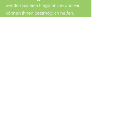
Senden Sie eine Frage online und wir
können Ihnen bestmöglich helfen.
Stellen Sie uns eine Frage
Schofield-Büro
1699 Schofield, Allee
Suiten 119/120
Schofield, WI 54476
Amherst-Büro
Christystr. 222
Amherst, Wisconsin
54406
Zertifizierte Niederlassungen
Tomorrow River School District
Konsortialschulen
Reden wir! (
715) 907-1880