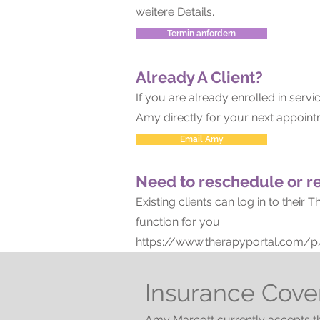
weitere Details.
Termin anfordern
Already A Client?
If you are already enrolled in serv
Amy directly for your next appoint
Email Amy
Need to reschedule or r
Existing clients can log in to thei
function for you.
https://www.therapyportal.com/p
Insurance Cove
Amy Marcott currently accepts th