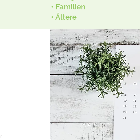
• Familien
• Ältere
r