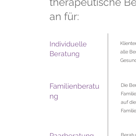
therapeutische B
an für:
Individuelle
Kliente
alle B
Beratung
Gesund
Familienberatu
Die Be
Famili
ng
auf di
Famili
Paarberatung
Beratu