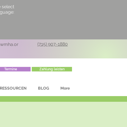
 select
nguage:
(715) 907-1880
cwmha.or
Termine
Zahlung leisten
RESSOURCEN
BLOG
More