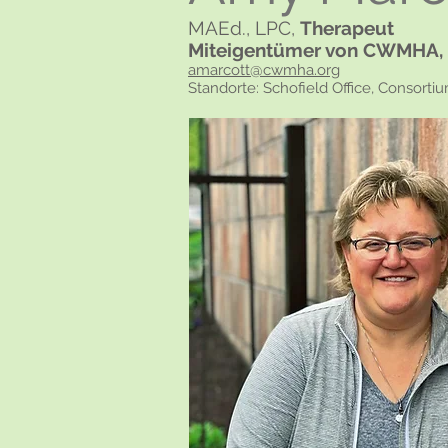
MAEd., LPC,
Therapeut
Miteigentümer von CWMHA,
amarcott@cwmha.org
Standorte: Schofield Office, Consorti