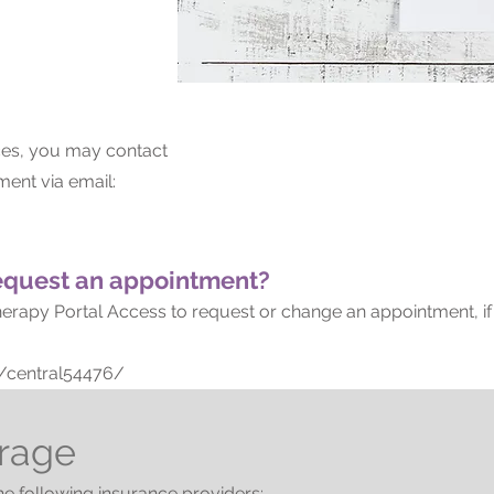
ices, you may contact
ment via email:
equest an appointment?
r Therapy Portal Access to request or change an appointment, i
/central54476/
rage
e following insurance providers:​