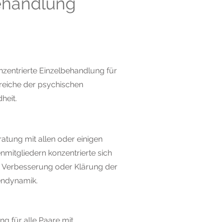
ehandlung
nzentrierte Einzelbehandlung für
ereiche der psychischen
heit.
ratung mit allen oder einigen
enmitgliedern konzentrierte sich
e Verbesserung oder Klärung der
endynamik.
ng für alle Paare mit