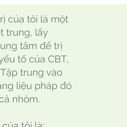
ị của tôi là một
t trung, lấy
ung tâm để trị
yếu tố của CBT,
 Tập trung vào
rằng liệu pháp đó
 cả nhóm.
của tôi là: