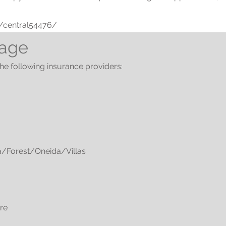
/central54476/
rage
he following insurance providers:
Forest/Oneida/Villas
re