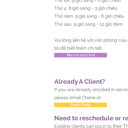
Thứ Ba, 9 giờ sáng - 6 giờ chiều
Thứ 4, 8 giờ sáng - 3 giờ chiều
Thứ năm. 9 giờ sáng - 6 giờ chiều
Thứ sáu, 9 giờ sáng - 12 giờ đêm
Vui lòng liên hệ với văn phòng của
tôi để biết thêm chi tiết.
Yêu cầu cuộc hẹn
Already A Client?
If you are already enrolled in serv
please email Cherie at:
Email Cherie
Need to reschedule or r
Existing clients can log in to thei