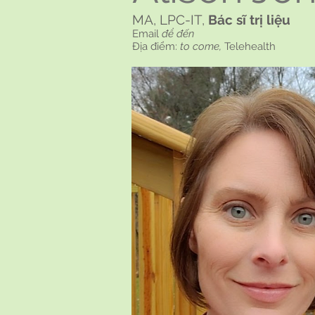
MA, LPC-IT,
Bác sĩ trị liệu
Email
để đến
Địa điểm:
to come,
Telehealth