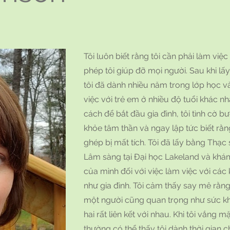
Tôi luôn biết rằng tôi cần phải làm việ
phép tôi giúp đỡ mọi người. Sau khi lấ
tôi đã dành nhiều năm trong lớp học v
việc với trẻ em ở nhiều độ tuổi khác nh
cách để bắt đầu gia đình, tôi tình cờ b
khỏe tâm thần và ngay lập tức biết rằ
ghép bị mất tích. Tôi đã lấy bằng Thạc
Lâm sàng tại Đại học Lakeland và khám
của mình đối với việc làm việc với cá
như gia đình. Tôi cảm thấy say mê rằng
một người cũng quan trọng như sức kh
hai rất liên kết với nhau. Khi tôi vắng 
thường có thể thấy tôi dành thời gian c