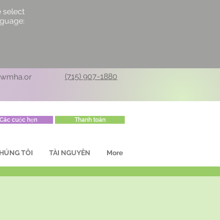
 select
nguage:
(715) 907-1880
cwmha.or
Các cuộc hẹn
Thanh toán
HÚNG TÔI
TÀI NGUYÊN
More