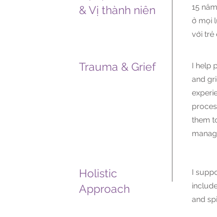
15 năm
& Vị thành niên
ở mọi l
với trẻ
Trauma & Grief
I help
and gri
experi
proces
them t
manage
Holistic
I supp
include
Approach
and spi