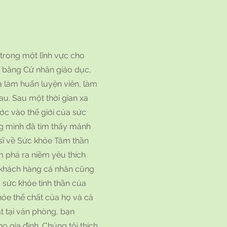
c trong một lĩnh vực cho
y bằng Cử nhân giáo dục,
à làm huấn luyện viên, làm
au. Sau một thời gian xa
ước vào thế giới của sức
ng mình đã tìm thấy mảnh
 sĩ về Sức khỏe Tâm thần
 phá ra niềm yêu thích
c khách hàng cá nhân cũng
 sức khỏe tinh thần của
ỏe thể chất của họ và cả
mặt tại văn phòng, bạn
ho gia đình. Chúng tôi thích