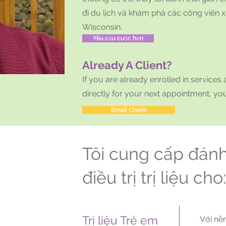
đi du lịch và khám phá các công viên 
Wisconsin.
Yêu cầu cuộc hẹn
Already A Client?
If you are already enrolled in services
directly for your next appointment, you
Email Cherie
Tôi cung cấp đánh
điều trị trị liệu ch
Trị liệu Trẻ em
Với nề