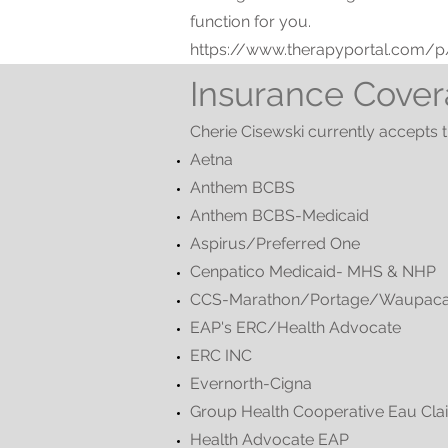
function for you.
https://www.therapyportal.com/p
Insurance Cove
Cherie Cisewski currently accepts t
Aetna
Anthem BCBS
Anthem BCBS-Medicaid
Aspirus/Preferred One
Cenpatico Medicaid- MHS & NHP
CCS-Marathon/Portage/Waupaca/
EAP's ERC/Health Advocate
ERC INC
Evernorth-Cigna
Group Health Cooperative Eau Clai
Health Advocate EAP