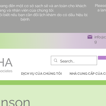
Please
mang đến một cơ sở sạch sẽ và an toàn cho khách
a la
àng và nhân viên của chúng tôi.
i biết nếu bạn cần đổi lịch khám do có dấu hiệu bị
bệnh.
info@
g
DỊCH VỤ CỦA CHÚNG TÔI
NHÀ CUNG CẤP CỦA C
hnson