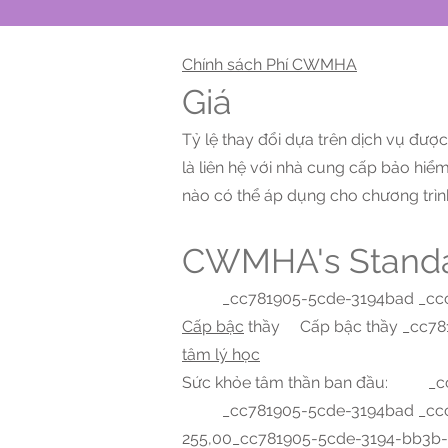
Chính sách Phí CWMHA
Giá
Tỷ lệ thay đổi dựa trên dịch vụ đư
là liên hệ với nhà cung cấp bảo hi
nào có thể áp dụng cho chương trìn
CWMHA's Standa
_cc781905-5cde-3194bad _ccc78
Cấp bậc
thầy Cấp bậc thầy _cc78
tâm lý học
Sức khỏe tâm thần ban đầu: _c
_cc781905-5cde-3194bad _ccc78
255,00_cc781905-5cde-3194-bb3