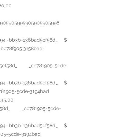
80,00
5905905995905905905998
594 -bb3b-136bad5cf58d_ $
bc78f905 3158bad-
ad5cf58d_ _cc781905-5cde-
594 -bb3b-136bad5cf58d_ $
81905-5cde-3194bad
135,00
cf58d_ _cc781905-5cde-
594 -bb3b-136bad5cf58d_ $
05-5cde-3194bad