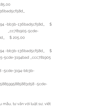
185,00
b-136bad5cf58d_
594 -bb3b-136bad5cf58d_ $
5cc _cc781905-5cde-
58d_ $ 205,00
594 -bb3b-136bad5cf58d_ $
-5cde-3194bad _ccc781905
 -5cde-3194-bb3b-
5885995885883d58 -5cde-
mẫu, tư vấn với luật sư, viết