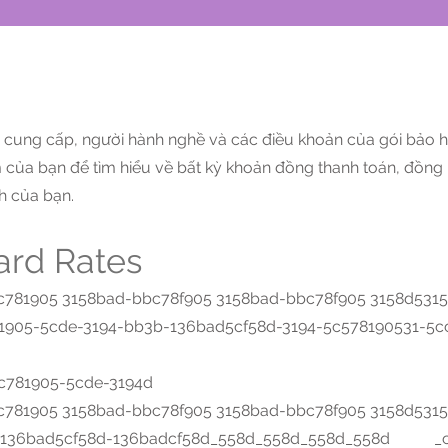
ợc cung cấp, người hành nghề và các điều khoản của gói bảo 
ểm của bạn để tìm hiểu về bất kỳ khoản đồng thanh toán, đồn
h của bạn.
rd Rates
1905 3158bad-bbc78f905 3158bad-bbc78f905 3158d531
1905-5cde-3194-bb3b-136bad5cf58d-3194-5c578190531-
c781905-5cde-3194d
1905 3158bad-bbc78f905 3158bad-bbc78f905 3158d531
b-136bad5cf58d-136badcf58d_558d_558d_558d_558d _c