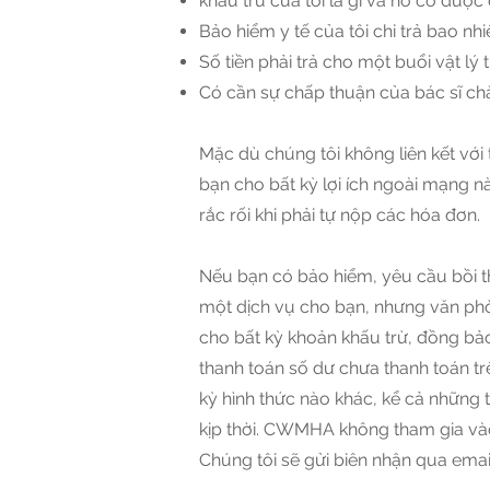
khấu trừ của tôi là gì và nó có đượ
Bảo hiểm y tế của tôi chi trả bao n
Số tiền phải trả cho một buổi vật lý t
Có cần sự chấp thuận của bác sĩ ch
Mặc dù chúng tôi không liên kết với
bạn cho bất kỳ lợi ích ngoài mạng 
rắc rối khi phải tự nộp các hóa đơn.
Nếu bạn có bảo hiểm, yêu cầu bồi t
một dịch vụ cho bạn, nhưng văn phò
cho bất kỳ khoản khấu trừ, đồng bảo
thanh toán số dư chưa thanh toán tr
kỳ hình thức nào khác, kể cả những
kịp thời. CWMHA không tham gia vào 
Chúng tôi sẽ gửi biên nhận qua emai