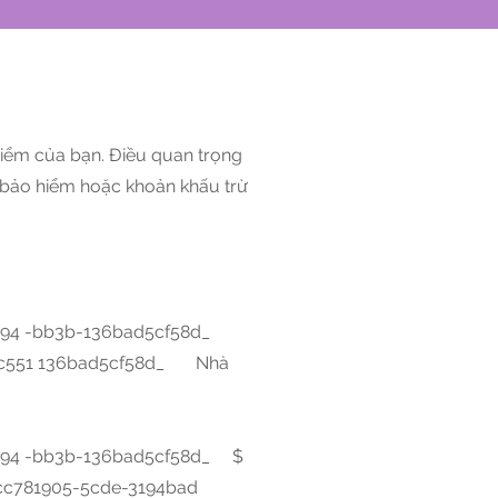
hiểm của bạn. Điều quan trọng
g bảo hiểm hoặc khoản khấu trừ
594 -bb3b-136bad5cf58d_
5cc551 136bad5cf58d_ Nhà
594 -bb3b-136bad5cf58d_ $
c781905-5cde-3194bad