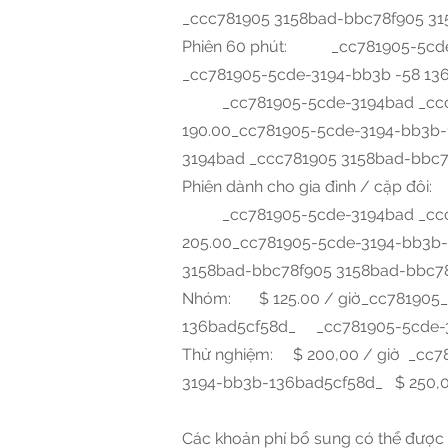
_ccc781905 3158bad-bbc78f905 3
Phiên 60 phút: _cc781905-5cd
_cc781905-5cde-3194-bb3b -58 1
_cc781905-5cde-3194bad _ccc78
190.00_cc781905-5cde-3194-bb3
3194bad _ccc781905 3158bad-bbc
Phiên dành cho gia đình / cặp 
_cc781905-5cde-3194bad _ccc78
205.00_cc781905-5cde-3194-bb3
3158bad-bbc78f905 3158bad-bbc7
Nhóm: $ 125.00 / giờ_cc781905_
136bad5cf58d_ _cc781905-5cde-3
Thử nghiệm: $ 200,00 / giờ _cc
3194-bb3b-136bad5cf58d_ $ 250,0
Các khoản phí bổ sung có thể được t