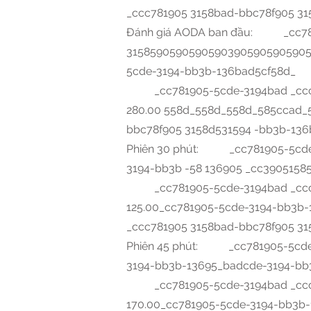
_ccc781905 3158bad-bbc78f905 3
Đánh giá AODA ban đầu: _cc781
31585905905905903905905905905
5cde-3194-bb3b-136bad5cf58d_
_cc781905-5cde-3194bad _ccc78
280.00 558d_558d_558d_585ccad
bbc78f905 3158d531594 -bb3b-13
Phiên 30 phút: _cc781905-5cde
3194-bb3b -58 136905 _cc390515
_cc781905-5cde-3194bad _ccc78
125.00_cc781905-5cde-3194-bb3
_ccc781905 3158bad-bbc78f905 3
Phiên 45 phút: _cc781905-5cde
3194-bb3b-13695_badcde-3194-bb
_cc781905-5cde-3194bad _ccc78
170.00_cc781905-5cde-3194-bb3