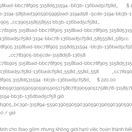
158bad-bbc78f905 3158d531594 -bb3b-136bad5cf58d_ $ 
e-3194-585bad3905905995bad-3194d58 -5cde-3194-bb3
36905 _cc3905158558551 bb3b-136bad5cf58d_
1905 3158bad-bbc78f905 3158bad-bbc78f905 3158d531
b-136bad5cf58d-3194-bbc78-136bad5cf58d_585558d_58
78f905 3158bad-bbc78f905 3158d531594 -bb3b-136bad5cf
đôi: _cc781905-bb5cde-3158d58-13658
1905 3158bad-bbc78f905 3158bad-bbc78f905 3158d531
b-136bad5cf58d-136badcf58d_558d_558d_558 _cc781905
8f905 3158d531594 -bb3b-136bad5cf58d_ $ 220,00
bb59039059059059059051758b7839059051758b78-3158578
194-bb3b-136dbad5cf58 giờ
781905_bc390-315894-5590390590590390590390590390590
0 / giờ
ính cho (bao gồm nhưng không giới hạn) việc hoàn thành biểu 