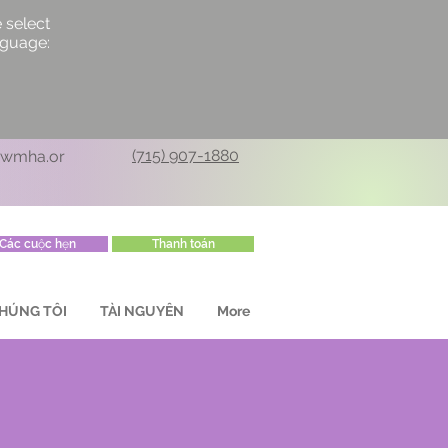
 select
nguage:
(715) 907-1880
cwmha.or
Các cuộc hẹn
Thanh toán
HÚNG TÔI
TÀI NGUYÊN
More