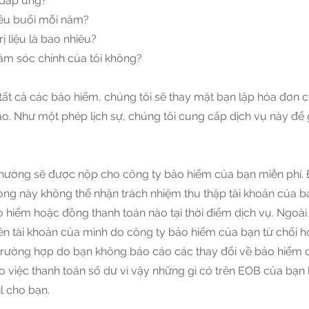
c đáp ứng?
hiêu buổi mỗi năm?
rị liệu là bao nhiêu?
ăm sóc chính của tôi không?
 tất cả các bảo hiểm, chúng tôi sẽ thay mặt bạn lập hóa đơn
nào. Như một phép lịch sự, chúng tôi cung cấp dịch vụ này đ
hường sẽ được nộp cho công ty bảo hiểm của bạn miễn phí. 
ng này không thể nhận trách nhiệm thu thập tài khoản của bạ
 hiểm hoặc đồng thanh toán nào tại thời điểm dịch vụ. Ngoài 
ên tài khoản của mình do công ty bảo hiểm của bạn từ chối h
 trường hợp do bạn không báo cáo các thay đổi về bảo hiểm
việc thanh toán số dư vì vậy những gì có trên EOB của bạn l
l cho bạn.