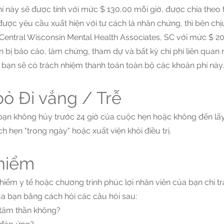
phí này sẽ được tính với mức $ 130,00 mỗi giờ, được chia theo t
ợc yêu cầu xuất hiện với tư cách là nhân chứng, thì bên chị
o Central Wisconsin Mental Health Associates, SC với mức $ 2
huẩn bị báo cáo, làm chứng, tham dự và bất kỳ chi phí liên qua
 bạn sẽ có trách nhiệm thanh toán toàn bộ các khoản phí này.
ỏ Đi vắng / Trễ
u bạn không hủy trước 24 giờ của cuộc hẹn hoặc không đến lấy 
ch hẹn "trong ngày" hoặc xuất viện khỏi điều trị.
hiểm
 hiểm y tế hoặc chương trình phúc lợi nhân viên của bạn chi t
a bạn bằng cách hỏi các câu hỏi sau:
 tâm thần không?