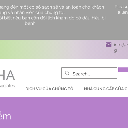
Please
mang đến một cơ sở sạch sẽ và an toàn cho khách
a la
àng và nhân viên của chúng tôi.
i biết nếu bạn cần đổi lịch khám do có dấu hiệu bị
bệnh.
info@
g
DỊCH VỤ CỦA CHÚNG TÔI
NHÀ CUNG CẤP CỦA C
iểm