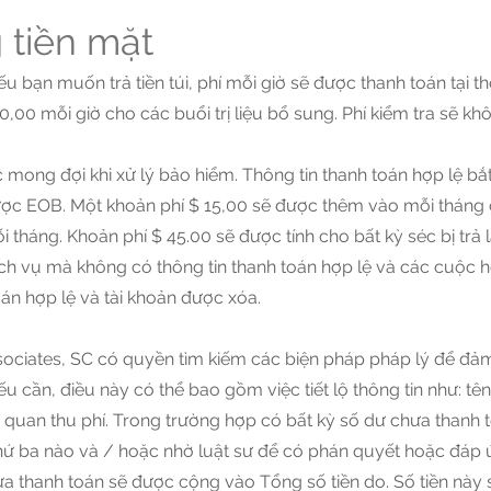
 tiền mặt
ạn muốn trả tiền túi, phí mỗi giờ sẽ được thanh toán tại thờ
,00 mỗi giờ cho các buổi trị liệu bổ sung. Phí kiểm tra sẽ kh
mong đợi khi xử lý bảo hiểm. Thông tin thanh toán hợp lệ bắ
được EOB. Một khoản phí $ 15,00 sẽ được thêm vào mỗi tháng 
háng. Khoản phí $ 45.00 sẽ được tính cho bất kỳ séc bị trả lạ
h vụ mà không có thông tin thanh toán hợp lệ và các cuộc hẹ
oán hợp lệ và tài khoản được xóa.
sociates, SC có quyền tìm kiếm các biện pháp pháp lý để đả
 cần, điều này có thể bao gồm việc tiết lộ thông tin như: tên,
 cơ quan thu phí. Trong trường hợp có bất kỳ số dư chưa than
thứ ba nào và / hoặc nhờ luật sư để có phán quyết hoặc đáp ứ
a thanh toán sẽ được cộng vào Tổng số tiền do. Số tiền này s