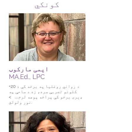
کونکي
ایمی مارکوټ
MA.Ed., LPC
د رواني روغتیا په برخه کې د 20+
کلونو تجربې سره، زه د ساحې په
ډیری برخو کې پراخه پوهه لرم....
>
نور ولولئ.