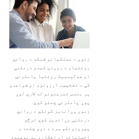
زموږ د مسلکیانو شبکه د رواني
روغتیا، د روږدي کیدو درملنې
او هولیسټیک روغتیا پاملرنې
کې د تشخیص، ارزونو، او شواهدو
پر بنسټ تمرینونو له لارې لوړ
پوړ پاملرنې چمتو کوي.
زموږ وړاندیز کونکي د رواني
درملنې وړاندیز کوي ترڅو
پیرودونکو سره د دوی چلند ،
احساساتو او افکارو په پوهیدو