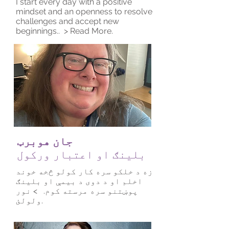
I start every day with a positive
mindset and an openness to resolve
challenges and accept new
beginnings..
> Read More.
جان هوبرټ
بلینګ او اعتبار ورکول
زه د خلکو سره کار کولو څخه خوند
اخلم او د دوی د بیمې او بلینګ
پوښتنو سره مرسته کوم.
> نور
ولولئ.