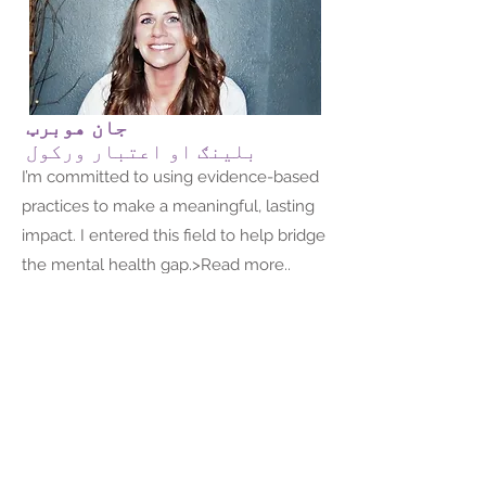
جان هوبرټ
بلینګ او اعتبار ورکول
I’m committed to using evidence-based
practices to make a meaningful, lasting
impact. I entered this field to help bridge
the mental health gap.>Read more..
Maggie Lake