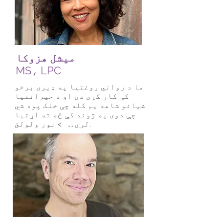
میشل هزوکا
MS، LPC
ما د رواني روغتیا په ډیری برخو
کې کار کړی دی او د حیرانتیا
شیانو شاهد یم کله چې خلک پوه شي
چې دوی په ژوند کې څه ته اړتیا
> نور ولولئ.
لري.....