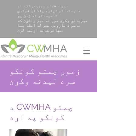
موږ د خپلو پیرودونکو او
کارمندانو لپاره پاک او خوندي
تاسیساتو ته ژمن یو.
مهرباني وکړئ موږ ته خبر راکړئ که
تاسو د ناروغۍ نښو له امله بیا
مهالویش ته اړتیا لرئ.
زموږ چمتو کونکو
سره لیدنه وکړئ
د CWMHA چمتو
کونکو په اړه