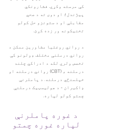
کې مرسته وکړي. فشارونکي
پیژندل؛ او دوی ته د صحي
مقابلې او د ستونزو حل کولو
تخنیکونه ور زده کړئ.
د رواني روغتیا مشاورین ممکن د
رواني درملنې مختلف ډولونو کې
تخصص ولري لکه د ادراکي چلند
درملنه ، (CBT) رواني درملنه او
خپلمنځي درملنه. د پاملرنې
ډاکټران - د هولیسټیک درملنې
چمتو کولو لپاره.
د غوره پاملرنې
لپاره غوره چمتو