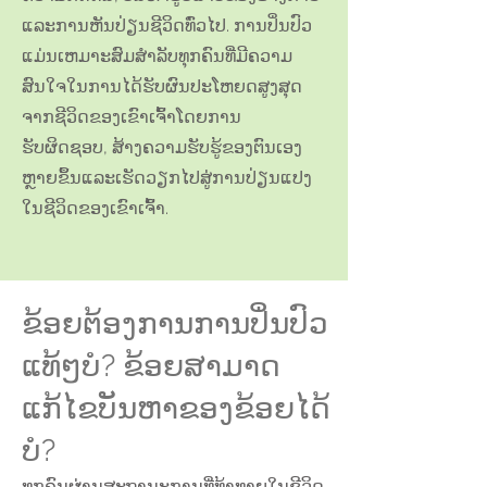
ແລະການຫັນປ່ຽນຊີວິດທົ່ວໄປ. ການປິ່ນປົວ
ແມ່ນເຫມາະສົມສໍາລັບທຸກຄົນທີ່ມີຄວາມ
ສົນໃຈໃນການໄດ້ຮັບຜົນປະໂຫຍດສູງສຸດ
ຈາກຊີວິດຂອງເຂົາເຈົ້າໂດຍການ
ຮັບຜິດຊອບ, ສ້າງຄວາມຮັບຮູ້ຂອງຕົນເອງ
ຫຼາຍຂຶ້ນແລະເຮັດວຽກໄປສູ່ການປ່ຽນແປງ
ໃນຊີວິດຂອງເຂົາເຈົ້າ.
ຂ້ອຍຕ້ອງການການປິ່ນປົວ
ແທ້ໆບໍ? ຂ້ອຍສາມາດ
ແກ້ໄຂບັນຫາຂອງຂ້ອຍໄດ້
ບໍ?
ທຸກຄົນຜ່ານສະຖານະການທີ່ທ້າທາຍໃນຊີວິດ,