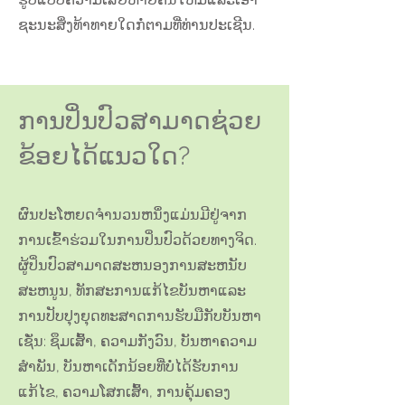
ຊະນະສິ່ງທ້າທາຍໃດກໍ່ຕາມທີ່ທ່ານປະເຊີນ.
ການປິ່ນປົວສາມາດຊ່ວຍ
ຂ້ອຍໄດ້ແນວໃດ?
ຜົນປະໂຫຍດຈໍານວນຫນຶ່ງແມ່ນມີຢູ່ຈາກ
ການເຂົ້າຮ່ວມໃນການປິ່ນປົວດ້ວຍທາງຈິດ.
ຜູ້ປິ່ນປົວສາມາດສະຫນອງການສະຫນັບ
ສະຫນູນ, ທັກສະການແກ້ໄຂບັນຫາແລະ
ການປັບປຸງຍຸດທະສາດການຮັບມືກັບບັນຫາ
ເຊັ່ນ: ຊຶມເສົ້າ, ຄວາມກັງວົນ, ບັນຫາຄວາມ
ສໍາພັນ, ບັນຫາເດັກນ້ອຍທີ່ບໍ່ໄດ້ຮັບການ
ແກ້ໄຂ, ຄວາມໂສກເສົ້າ, ການຄຸ້ມຄອງ