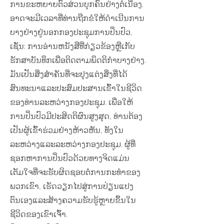
ການຂະຫຍາຍຕົວສ່ວນບຸກຄົນຢ່າງຕໍ່ເນື່ອງ.
ອາດຈະມີເວລາທີ່ທ່ານຖືກຂໍໃຫ້ດໍາເນີນການ
ບາງຢ່າງຢູ່ນອກກອງປະຊຸມການປິ່ນປົວ,
ເຊັ່ນ: ການອ່ານຫນັງສືທີ່ກ່ຽວຂ້ອງຫຼືເກັບ
ຮັກສາບັນທຶກເພື່ອຕິດຕາມພຶດຕິກໍາບາງຢ່າງ.
ມັນເປັນສິ່ງສໍາຄັນທີ່ຈະປຸງແຕ່ງສິ່ງທີ່ໄດ້
ສົນທະນາແລະປະສົມປະສານເຂົ້າໃນຊີວິດ
ຂອງທ່ານລະຫວ່າງກອງປະຊຸມ. ເພື່ອໃຫ້
ການປິ່ນປົວມີປະສິດຕິຜົນສູງສຸດ, ທ່ານຕ້ອງ
ເປັນຜູ້ເຂົ້າຮ່ວມຢ່າງຫ້າວຫັນ, ທັງໃນ
ລະຫວ່າງແລະລະຫວ່າງກອງປະຊຸມ. ຜູ້ທີ່
ຊອກຫາການປິ່ນປົວດ້ວຍທາງຈິດແມ່ນ
ເຕັມໃຈທີ່ຈະຮັບຜິດຊອບຕໍ່ການກະທໍາຂອງ
ພວກເຂົາ, ເຮັດວຽກໄປສູ່ການປ່ຽນແປງ
ຕົນເອງແລະສ້າງຄວາມຮັບຮູ້ຫຼາຍຂຶ້ນໃນ
ຊີວິດຂອງເຂົາເຈົ້າ.