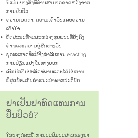
ນີ້ແມ່ນບາງສິ່ງທີ່ທ່ານສາມາດຄາດຫວັງຈາກ
ການປິ່ນປົວ:
ຄວາມເມດຕາ, ຄວາມເຄົາລົບແລະຄວາມ
ເຂົ້າໃຈ
ທັດສະນະທີ່ຈະສະຫວ່າງຮູບແບບທີ່ຍັງຄົງ
ຄ້າງແລະຄວາມຮູ້ສຶກທາງລົບ
ຍຸດທະສາດທີ່ແທ້ຈິງສໍາລັບການ enacting
ການປ່ຽນແປງໃນທາງບວກ
ເຕັກນິກທີ່ມີປະສິດທິພາບແລະໄດ້ຮັບການ
ພິສູດພ້ອມກັບຄໍາແນະນໍາພາກປະຕິບັດ
ຢາເປັນຢາທົດແທນການ
ປິ່ນປົວບໍ?
ໃນບາງກໍລະນີ, ການປະສົມປະສານຂອງຢາ