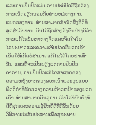
ແລະການປິ່ນປົວແມ່ນການປະຕິບັດທີ່ຖືກຕ້ອງ.
ການເຮັດວຽກຮ່ວມກັບທ່ານຫມໍທາງການ
ແພດຂອງທ່ານ, ທ່ານສາມາດກໍານົດສິ່ງທີ່ດີທີ່
ສຸດສໍາລັບທ່ານ. ມັນໄດ້ຖືກສ້າງຕັ້ງຂຶ້ນຢ່າງດີວ່າ
ການແກ້ໄຂບັນຫາທາງຈິດແລະຈິດໃຈໃນ
ໄລຍະຍາວແລະຄວາມເຈັບປວດທີ່ພວກເຂົາ
ເຮັດໃຫ້ເກີດບໍ່ສາມາດແກ້ໄຂໄດ້ໂດຍຢາເທົ່າ
ນັ້ນ. ແທນທີ່ຈະເປັນພຽງແຕ່ການປິ່ນປົວ
ອາການ, ການປິ່ນປົວແກ້ໄຂສາເຫດຂອງ
ຄວາມຫຍຸ້ງຍາກຂອງພວກເຮົາແລະຮູບແບບ
ພຶດຕິກໍາທີ່ຂັດຂວາງຄວາມກ້າວຫນ້າຂອງພວກ
ເຮົາ. ທ່ານສາມາດບັນລຸການເຕີບໂຕທີ່ຍືນຍົງທີ່
ດີທີ່ສຸດແລະຄວາມຮູ້ສຶກທີ່ດີທີ່ດີຂຶ້ນດ້ວຍ
ວິທີການປະສົມປະສານເພື່ອສຸຂະພາບ.