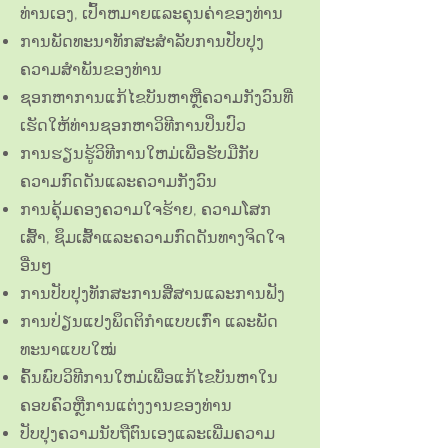
ທ່ານເອງ, ເປົ້າຫມາຍແລະຄຸນຄ່າຂອງທ່ານ
ການພັດທະນາທັກສະສໍາລັບການປັບປຸງ
ຄວາມສໍາພັນຂອງທ່ານ
ຊອກຫາການແກ້ໄຂບັນຫາຫຼືຄວາມກັງວົນທີ່
ເຮັດໃຫ້ທ່ານຊອກຫາວິທີການປິ່ນປົວ
ການຮຽນຮູ້ວິທີການໃຫມ່ເພື່ອຮັບມືກັບ
ຄວາມກົດດັນແລະຄວາມກັງວົນ
ການ​ຄຸ້ມ​ຄອງ​ຄວາມ​ໃຈ​ຮ້າຍ​, ຄວາມ​ໂສກ​
ເສົ້າ​, ຊຶມ​ເສົ້າ​ແລະ​ຄວາມ​ກົດ​ດັນ​ທາງ​ຈິດ​ໃຈ​
ອື່ນໆ​
ການປັບປຸງທັກສະການສື່ສານແລະການຟັງ
ການ​ປ່ຽນ​ແປງ​ພຶດ​ຕິ​ກຳ​ແບບ​ເກົ່າ ແລະ​ພັດ​
ທະ​ນາ​ແບບ​ໃໝ່
ຄົ້ນ​ພົບ​ວິ​ທີ​ການ​ໃຫມ່​ເພື່ອ​ແກ້​ໄຂ​ບັນ​ຫາ​ໃນ​
ຄອບ​ຄົວ​ຫຼື​ການ​ແຕ່ງ​ງານ​ຂອງ​ທ່ານ​
ປັບປຸງຄວາມນັບຖືຕົນເອງແລະເພີ່ມຄວາມ