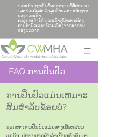
ພວກເຮົາມຸ່ງຫມັ້ນທີ່ຈະສະຖານທີ່ທີ່ສະອາດ
ແລະປອດໄພສໍາລັບລູກຄ້າແລະພະນັກງານ
ຂອງພວກເຮົາ.
ກະລຸນາແຈ້ງໃຫ້ພວກເຮົາຮູ້ຖ້າທ່ານຕ້ອງ
ການກໍານົດເວລາໃຫມ່ເນື່ອງຈາກອາການ
ຂອງພະຍາດ.
FAQ ການປິ່ນປົວ
ການປິ່ນປົວແມ່ນເຫມາະ
ສົມສໍາລັບຂ້ອຍບໍ?
ຊອກຫາການປິ່ນປົວແມ່ນທາງເລືອກສ່ວນ
ບຸກຄົນ. ມີຫຼາຍເຫດຜົນວ່າເປັນຫຍັງຄົນມາ