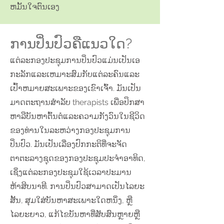
ຫມັ້ນໃຈຕົນເອງ
ການປິ່ນປົວຄືແນວໃດ?
ແຕ່ລະກອງປະຊຸມການປິ່ນປົວແມ່ນເປັນເອ
ກະລັກແລະເຫມາະສົມກັບແຕ່ລະຄົນແລະ
ເປົ້າຫມາຍສະເພາະຂອງເຂົາເຈົ້າ. ມັນເປັນ
ມາດຕະຖານສໍາລັບ therapists ເພື່ອປຶກສາ
ຫາລືບັນຫາຕົ້ນຕໍແລະຄວາມກັງວົນໃນຊີວິດ
ຂອງທ່ານໃນລະຫວ່າງກອງປະຊຸມການ
ປິ່ນປົວ. ມັນເປັນເລື່ອງປົກກະຕິທີ່ຈະຈັດ
ຕາຕະລາງຊຸດຂອງກອງປະຊຸມປະຈໍາອາທິດ,
ເຊິ່ງແຕ່ລະກອງປະຊຸມໃຊ້ເວລາປະມານ
ຫ້າສິບນາທີ. ການປິ່ນປົວສາມາດເປັນໄລຍະ
ສັ້ນ, ສຸມໃສ່ບັນຫາສະເພາະໃດຫນຶ່ງ, ຫຼື
ໄລຍະຍາວ, ແກ້ໄຂບັນຫາທີ່ສັບສົນຫຼາຍຫຼື