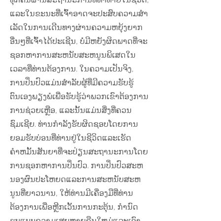
ແລະໃນຂະນະທີ່ເຈົ້າອາດຈະປະສົບຄວາມສໍາ
ເລັດໃນການເດີນທາງຜ່ານຄວາມຫຍຸ້ງຍາກ
ອື່ນໆທີ່ເຈົ້າໄດ້ປະເຊີນ, ບໍ່ມີຫຍັງຜິດພາດທີ່ຈະ
ຊອກຫາການສະຫນັບສະຫນູນພິເສດໃນ
ເວລາທີ່ທ່ານຕ້ອງການ. ໃນຄວາມເປັນຈິງ,
ການປິ່ນປົວແມ່ນສໍາລັບຜູ້ທີ່ມີຄວາມຮັບຮູ້
ຕົນເອງພຽງພໍເພື່ອຮັບຮູ້ວ່າພວກເຂົາຕ້ອງການ
ການຊ່ວຍເຫຼືອ, ແລະນັ້ນແມ່ນສິ່ງທີ່ຄວນ
ຊົມເຊີຍ. ທ່ານກໍາລັງຮັບຜິດຊອບໂດຍການ
ຍອມຮັບບ່ອນທີ່ທ່ານຢູ່ໃນຊີວິດແລະເຮັດ
ຄໍາຫມັ້ນສັນຍາທີ່ຈະປ່ຽນສະຖານະການໂດຍ
ການຊອກຫາການປິ່ນປົວ. ການປິ່ນປົວສະຫ
ນອງຜົນປະໂຫຍດແລະການສະຫນັບສະຫ
ນູນທີ່ຍາວນານ, ໃຫ້ທ່ານມີເຄື່ອງມືທີ່ທ່ານ
ຕ້ອງການເພື່ອຫຼີກເວັ້ນການກະຕຸ້ນ, ກໍານົດ
ຮູບແບບຄວາມເສຍຫາຍຄືນໃຫມ່ແລະເອົາ