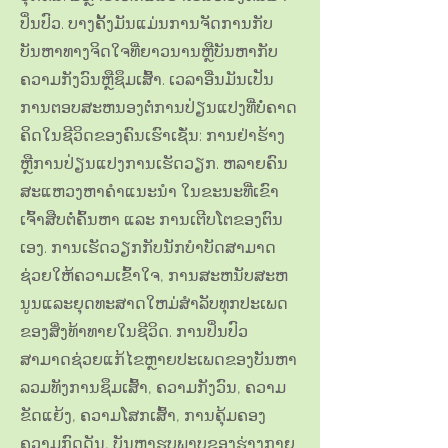
ປິ່ນປົວ. ບາງຄັ້ງມັນແມ່ນການຈັດການກັບ
ບັນຫາທາງຈິດໃຈທີ່ຍາວນານຫຼືບັນຫາກັບ
ຄວາມກັງວົນຫຼືຊຶມເສົ້າ. ເວລາອື່ນມັນເປັນ
ການຕອບສະຫນອງຕໍ່ການປ່ຽນແປງທີ່ບໍ່ຄາດ
ຄິດໃນຊີວິດຂອງຄົນເຮົາເຊັ່ນ: ການຢ່າຮ້າງ
ຫຼືການປ່ຽນແປງການເຮັດວຽກ. ຫລາຍ​ຄົນ​
ສະ​ແຫວ​ງຫາ​ຄຳ​ແນະນຳ ​ໃນ​ຂະນະ​ທີ່​ເຂົາ​
ເຈົ້າ​ສືບ​ຕໍ່​ຄົ້ນ​ຫາ ​ແລະ ການ​ເຕີບ​ໂຕ​ຂອງ​ຕົນ​
ເອງ. ການເຮັດວຽກກັບນັກບໍາບັດສາມາດ
ຊ່ວຍໃຫ້ຄວາມເຂົ້າໃຈ, ການສະຫນັບສະຫ
ນູນແລະຍຸດທະສາດໃຫມ່ສໍາລັບທຸກປະເພດ
ຂອງສິ່ງທ້າທາຍໃນຊີວິດ. ການປິ່ນປົວ
ສາມາດຊ່ວຍແກ້ໄຂຫຼາຍປະເພດຂອງບັນຫາ
ລວມທັງການຊຶມເສົ້າ, ຄວາມກັງວົນ, ຄວາມ
ຂັດແຍ້ງ, ຄວາມໂສກເສົ້າ, ການຄຸ້ມຄອງ
ຄວາມກົດດັນ, ບັນຫາຮູບພາບຂອງຮ່າງກາຍ