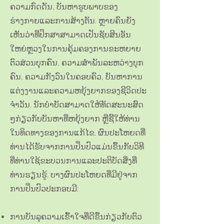
ຄວາມກົດດັນ, ບັນຫາຮູບພາບຂອງ
ຮ່າງກາຍແລະການສ້າງຕັນ. ຫຼາຍ​ຄົນ​ຍັງ​
ເຫັນ​ວ່າ​ທີ່​ປຶກ​ສາ​ສາ​ມາດ​ເປັນ​ຊັບ​ສິນ​ອັນ​
ໃຫຍ່​ຫຼວງ​ໃນ​ການ​ຄຸ້ມ​ຄອງ​ການ​ຂະ​ຫຍາຍ​
ຕົວ​ສ່ວນ​ບຸກ​ຄົນ, ຄວາມ​ສໍາ​ພັນ​ລະ​ຫວ່າງ​ບຸກ​
ຄົນ, ຄວາມ​ກັງ​ວົນ​ໃນ​ຄອບ​ຄົວ, ບັນ​ຫາ​ການ​
ແຕ່ງ​ງານ​ແລະ​ຄວາມ​ຫຍຸ້ງ​ຍາກ​ຂອງ​ຊີ​ວິດ​ປະ​
ຈໍາ​ວັນ. ນັກບໍາບັດສາມາດໃຫ້ທັດສະນະສົດ
ໆກ່ຽວກັບບັນຫາທີ່ຫຍຸ້ງຍາກ ຫຼືຊີ້ໃຫ້ທ່ານ
ໃນທິດທາງຂອງການແກ້ໄຂ. ຜົນປະໂຫຍດທີ່
ທ່ານໄດ້ຮັບຈາກການປິ່ນປົວແມ່ນຂຶ້ນກັບວິທີ
ທີ່ທ່ານໃຊ້ຂະບວນການແລະປະຕິບັດສິ່ງທີ່
ທ່ານຮຽນຮູ້. ບາງຜົນປະໂຫຍດທີ່ມີຢູ່ຈາກ
ການປິ່ນປົວປະກອບມີ:
ການບັນລຸຄວາມເຂົ້າໃຈທີ່ດີຂຶ້ນກ່ຽວກັບຕົວ